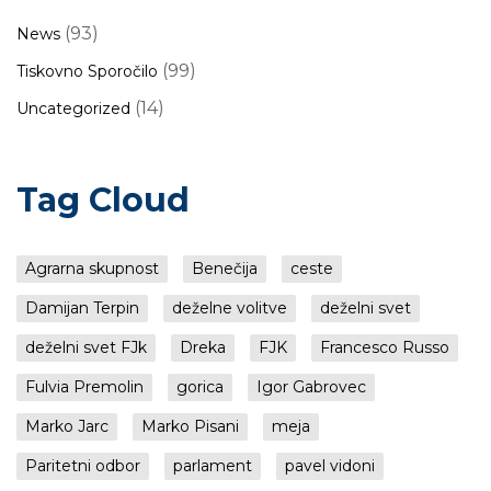
(93)
News
(99)
Tiskovno Sporočilo
(14)
Uncategorized
Tag Cloud
Agrarna skupnost
Benečija
ceste
Damijan Terpin
deželne volitve
deželni svet
deželni svet FJk
Dreka
FJK
Francesco Russo
Fulvia Premolin
gorica
Igor Gabrovec
Marko Jarc
Marko Pisani
meja
Paritetni odbor
parlament
pavel vidoni