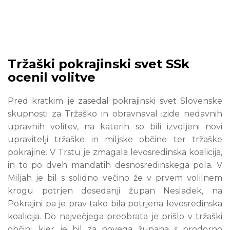
Tržaški pokrajinski svet SSk
ocenil volitve
Pred kratkim je zasedal pokrajinski svet Slovenske
skupnosti za Tržaško in obravnaval izide nedavnih
upravnih volitev, na katerih so bili izvoljeni novi
upravitelji tržaške in miljske občine ter tržaške
pokrajine. V Trstu je zmagala levosredinska koalicija,
in to po dveh mandatih desnosredinskega pola. V
Miljah je bil s solidno večino že v prvem volilnem
krogu potrjen dosedanji župan Nesladek, na
Pokrajini pa je prav tako bila potrjena levosredinska
koalicija. Do največjega preobrata je prišlo v tržaški
občini, kjer je bil za novega župana s prodorno