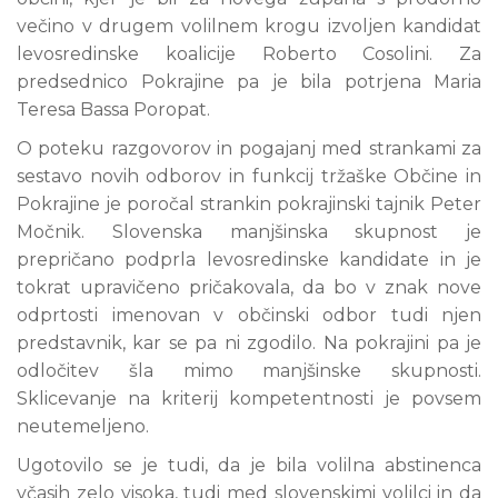
večino v drugem volilnem krogu izvoljen kandidat
levosredinske koalicije Roberto Cosolini. Za
predsednico Pokrajine pa je bila potrjena Maria
Teresa Bassa Poropat.
O poteku razgovorov in pogajanj med strankami za
sestavo novih odborov in funkcij tržaške Občine in
Pokrajine je poročal strankin pokrajinski tajnik Peter
Močnik. Slovenska manjšinska skupnost je
prepričano podprla levosredinske kandidate in je
tokrat upravičeno pričakovala, da bo v znak nove
odprtosti imenovan v občinski odbor tudi njen
predstavnik, kar se pa ni zgodilo. Na pokrajini pa je
odločitev šla mimo manjšinske skupnosti.
Sklicevanje na kriterij kompetentnosti je povsem
neutemeljeno.
Ugotovilo se je tudi, da je bila volilna abstinenca
včasih zelo visoka, tudi med slovenskimi volilci in da