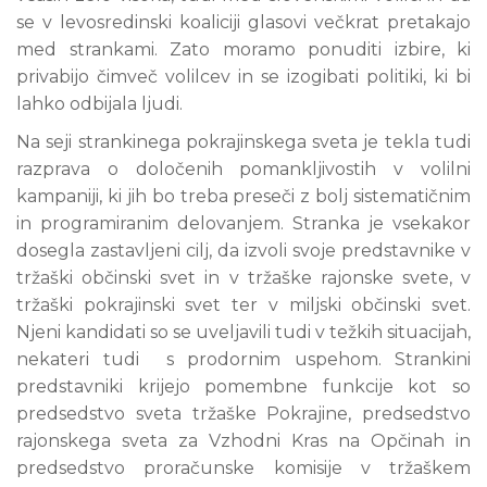
se v levosredinski koaliciji glasovi večkrat pretakajo
med strankami. Zato moramo ponuditi izbire, ki
privabijo čimveč volilcev in se izogibati politiki, ki bi
lahko odbijala ljudi.
Na seji strankinega pokrajinskega sveta je tekla tudi
razprava o določenih pomankljivostih v volilni
kampaniji, ki jih bo treba preseči z bolj sistematičnim
in programiranim delovanjem. Stranka je vsekakor
dosegla zastavljeni cilj, da izvoli svoje predstavnike v
tržaški občinski svet in v tržaške rajonske svete, v
tržaški pokrajinski svet ter v miljski občinski svet.
Njeni kandidati so se uveljavili tudi v težkih situacijah,
nekateri tudi s prodornim uspehom. Strankini
predstavniki krijejo pomembne funkcije kot so
predsedstvo sveta tržaške Pokrajine, predsedstvo
rajonskega sveta za Vzhodni Kras na Opčinah in
predsedstvo proračunske komisije v tržaškem