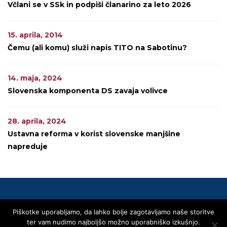
Včlani se v SSk in podpiši članarino za leto 2026
15. aprila, 2014
Čemu (ali komu) služi napis TITO na Sabotinu?
14. maja, 2024
Slovenska komponenta DS zavaja volivce
28. aprila, 2024
Ustavna reforma v korist slovenske manjšine
napreduje
Piškotke uporabljamo, da lahko bolje zagotavljamo naše storitve
© 2020 SLOVENSKA SKUPNOST
ter vam nudimo najboljšo možno uporabniško izkušnjo.