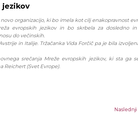
 jezikov
li novo organizacijo, ki bo imela kot cilj enakopravnost ev
eža evropskih jezikov in bo skrbela za dosledno in
dnosu do večinskih.
vstrije in Italije. Tržačanka Vida Forčič pa je bila izvoljen
ovnega srečanja Mreže evropskih jezikov, ki sta ga se
 Reichert (Svet Evrope).
Naslednji