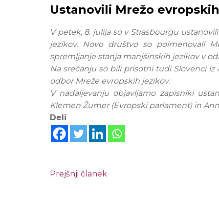
Ustanovili Mrežo evropskih
V petek, 8. julija so v Strasbourgu ustanovi
jezikov. Novo društvo so poimenovali Mr
spremljanje stanja manjšinskih jezikov v o
Na srečanju so bili prisotni tudi Slovenci iz A
odbor Mreže evropskih jezikov.
V nadaljevanju objavljamo zapisniki ustan
Klemen Žumer (Evropski parlament) in Anna
Deli
Prejšnji članek