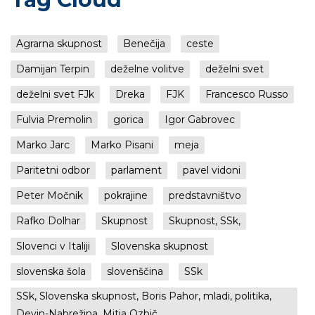
Agrarna skupnost
Benečija
ceste
Damijan Terpin
deželne volitve
deželni svet
deželni svet FJk
Dreka
FJK
Francesco Russo
Fulvia Premolin
gorica
Igor Gabrovec
Marko Jarc
Marko Pisani
meja
Paritetni odbor
parlament
pavel vidoni
Peter Močnik
pokrajine
predstavništvo
Rafko Dolhar
Skupnost
Skupnost, SSk,
Slovenci v Italiji
Slovenska skupnost
slovenska šola
slovenščina
SSk
SSk, Slovenska skupnost, Boris Pahor, mladi, politika,
Devin-Nabrežina, Mitja Ozbič,