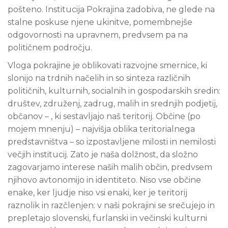
pošteno. Institucija Pokrajina zadobiva, ne glede na
stalne poskuse njene ukinitve, pomembnejše
odgovornosti na upravnem, predvsem pa na
političnem področju.
Vloga pokrajine je oblikovati razvojne smernice, ki
slonijo na trdnih načelih in so sinteza različnih
političnih, kulturnih, socialnih in gospodarskih sredin:
društev, združenj, zadrug, malih in srednjih podjetij,
občanov – , ki sestavljajo naš teritorij. Občine (po
mojem mnenju) – najvišja oblika teritorialnega
predstavništva – so izpostavljene milosti in nemilosti
večjih institucij. Zato je naša dolžnost, da složno
zagovarjamo interese naših malih občin, predvsem
njihovo avtonomijo in identiteto. Niso vse občine
enake, ker ljudje niso vsi enaki, ker je teritorij
raznolik in razčlenjen: v naši pokrajini se srečujejo in
prepletajo slovenski, furlanski in večinski kulturni