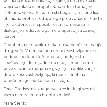
politično krizo, ki nakazuje, kako je naša Evropska
unija še mlada in prepotrebna trdnih temeljev.
Pokrajina Gorica, kakor rimski bog Jan, ima eno lice
obrnjeno proti vzhodu, drugo proti zahodu. Prav ta
njena odprtost in sposobnost razumevanja in
dialoga je sredstvo, ki ga mora uporabljati za svoj
razvoj.
Podobni smo mozaiku: nekateri kamenčki so manjši,
drugi večji. Vsi, enako pomembni, sestavljamo eno
podobo: podobo dežele-pokrajine, kjer sta
spoštovanje do soljudi in do okolja neposredno
povezana in usmerjena v grajenje in oblikovanje
dobre kakovosti življenja, ki mora sloneti na
pravičnem gospodarskem razvoju.
Dragi Predsednik, drage svetnice in dragi svetniki.
Vsem nam želim, da bi dobro delali!
Mara Černic