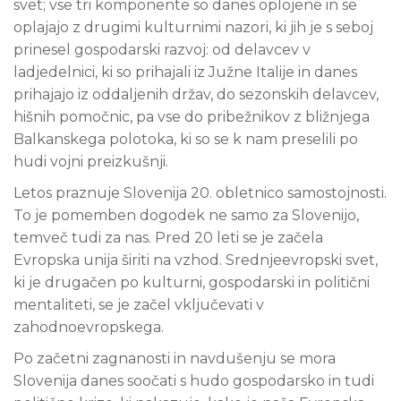
svet; vse tri komponente so danes oplojene in se
oplajajo z drugimi kulturnimi nazori, ki jih je s seboj
prinesel gospodarski razvoj: od delavcev v
ladjedelnici, ki so prihajali iz Južne Italije in danes
prihajajo iz oddaljenih držav, do sezonskih delavcev,
hišnih pomočnic, pa vse do pribežnikov z bližnjega
Balkanskega polotoka, ki so se k nam preselili po
hudi vojni preizkušnji.
Letos praznuje Slovenija 20. obletnico samostojnosti.
To je pomemben dogodek ne samo za Slovenijo,
temveč tudi za nas. Pred 20 leti se je začela
Evropska unija širiti na vzhod. Srednjeevropski svet,
ki je drugačen po kulturni, gospodarski in politični
mentaliteti, se je začel vključevati v
zahodnoevropskega.
Po začetni zagnanosti in navdušenju se mora
Slovenija danes soočati s hudo gospodarsko in tudi