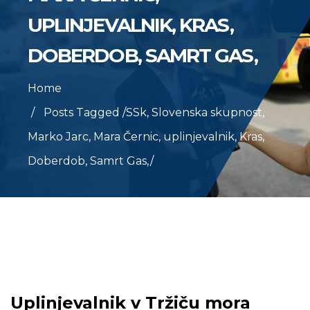
UPLINJEVALNIK, KRAS,
DOBERDOB, SAMRT GAS,
Home
Posts Tagged
/
SSk, Slovenska skupnost,
Marko Jarc, Mara Černic, uplinjevalnik, Kras,
Doberdob, Samrt Gas,/
Uplinjevalnik v Tržiču mora