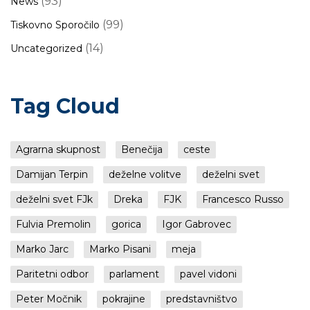
(93)
News
(99)
Tiskovno Sporočilo
(14)
Uncategorized
Tag Cloud
Agrarna skupnost
Benečija
ceste
Damijan Terpin
deželne volitve
deželni svet
deželni svet FJk
Dreka
FJK
Francesco Russo
Fulvia Premolin
gorica
Igor Gabrovec
Marko Jarc
Marko Pisani
meja
Paritetni odbor
parlament
pavel vidoni
Peter Močnik
pokrajine
predstavništvo