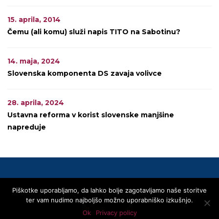
15. aprila, 2014
Čemu (ali komu) služi napis TITO na Sabotinu?
14. maja, 2024
Slovenska komponenta DS zavaja volivce
28. aprila, 2024
Ustavna reforma v korist slovenske manjšine
napreduje
Piškotke uporabljamo, da lahko bolje zagotavljamo naše storitve
© 2020 SLOVENSKA SKUPNOST
ter vam nudimo najboljšo možno uporabniško izkušnjo.
Privacy Policy
Linki
Kontakti
Transparentnost – Area Trasparenza
Ok
Privacy policy