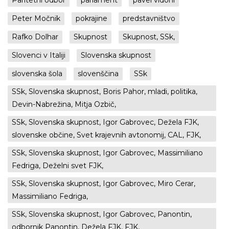
Paritetni odbor
parlament
pavel vidoni
Peter Močnik
pokrajine
predstavništvo
Rafko Dolhar
Skupnost
Skupnost, SSk,
Slovenci v Italiji
Slovenska skupnost
slovenska šola
slovenščina
SSk
SSk, Slovenska skupnost, Boris Pahor, mladi, politika,
Devin-Nabrežina, Mitja Ozbič,
SSk, Slovenska skupnost, Igor Gabrovec, Dežela FJK,
slovenske občine, Svet krajevnih avtonomij, CAL, FJK,
SSk, Slovenska skupnost, Igor Gabrovec, Massimiliano
Fedriga, Deželni svet FJK,
SSk, Slovenska skupnost, Igor Gabrovec, Miro Cerar,
Massimiliano Fedriga,
SSk, Slovenska skupnost, Igor Gabrovec, Panontin,
odbornik Panontin, Dežela FJK, FJK,