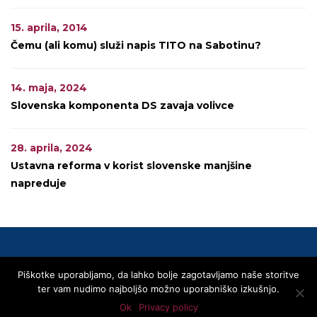
15. aprila, 2014
Čemu (ali komu) služi napis TITO na Sabotinu?
14. maja, 2024
Slovenska komponenta DS zavaja volivce
28. aprila, 2024
Ustavna reforma v korist slovenske manjšine
napreduje
Piškotke uporabljamo, da lahko bolje zagotavljamo naše storitve
© 2020 SLOVENSKA SKUPNOST
ter vam nudimo najboljšo možno uporabniško izkušnjo.
Privacy Policy
Linki
Kontakti
Transparentnost – Area Trasparenza
Ok
Privacy policy