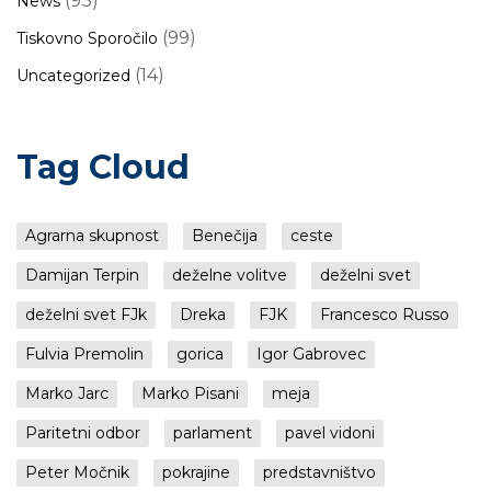
(93)
News
(99)
Tiskovno Sporočilo
(14)
Uncategorized
Tag Cloud
Agrarna skupnost
Benečija
ceste
Damijan Terpin
deželne volitve
deželni svet
deželni svet FJk
Dreka
FJK
Francesco Russo
Fulvia Premolin
gorica
Igor Gabrovec
Marko Jarc
Marko Pisani
meja
Paritetni odbor
parlament
pavel vidoni
Peter Močnik
pokrajine
predstavništvo