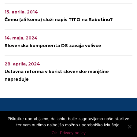
15. aprila, 2014
Čemu (ali komu) služi napis TITO na Sabotinu?
14. maja, 2024
Slovenska komponenta DS zavaja volivce
28. aprila, 2024
Ustavna reforma v korist slovenske manjšine
napreduje
Piškotke uporabljamo, da lahko bolje zagotavljamo naše storitve
© 2020 SLOVENSKA SKUPNOST
ter vam nudimo najboljšo možno uporabniško izkušnjo.
Privacy Policy
Linki
Kontakti
Transparentnost – Area Trasparenza
Ok
Privacy policy