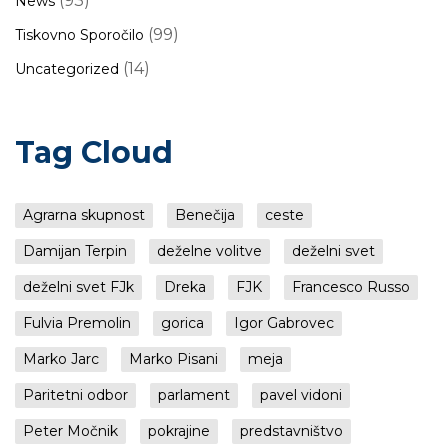
(93)
News
(99)
Tiskovno Sporočilo
(14)
Uncategorized
Tag Cloud
Agrarna skupnost
Benečija
ceste
Damijan Terpin
deželne volitve
deželni svet
deželni svet FJk
Dreka
FJK
Francesco Russo
Fulvia Premolin
gorica
Igor Gabrovec
Marko Jarc
Marko Pisani
meja
Paritetni odbor
parlament
pavel vidoni
Peter Močnik
pokrajine
predstavništvo