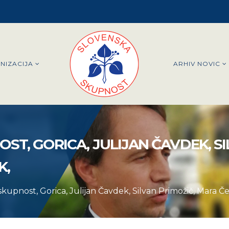
NIZACIJA
ARHIV NOVIC
ST, GORICA, JULIJAN ČAVDEK, S
K,
kupnost, Gorica, Julijan Čavdek, Silvan Primožič, Mara Če