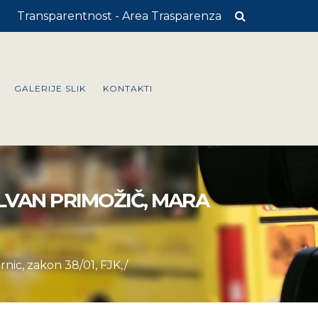
Transparentnost - Area Trasparenza
GALERIJE SLIK
KONTAKTI
ILVAN PRIMOŽIČ, MARA
rnic, zakon 38/01, FJK,/