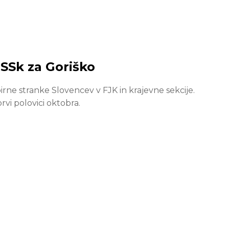
 SSk za Goriško
rne stranke Slovencev v FJK in krajevne sekcije.
rvi polovici oktobra.