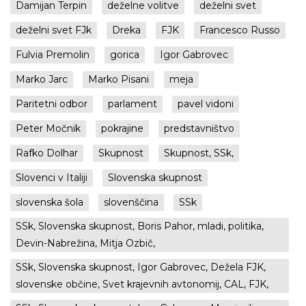
Damijan Terpin
deželne volitve
deželni svet
deželni svet FJk
Dreka
FJK
Francesco Russo
Fulvia Premolin
gorica
Igor Gabrovec
Marko Jarc
Marko Pisani
meja
Paritetni odbor
parlament
pavel vidoni
Peter Močnik
pokrajine
predstavništvo
Rafko Dolhar
Skupnost
Skupnost, SSk,
Slovenci v Italiji
Slovenska skupnost
slovenska šola
slovenščina
SSk
SSk, Slovenska skupnost, Boris Pahor, mladi, politika,
Devin-Nabrežina, Mitja Ozbič,
SSk, Slovenska skupnost, Igor Gabrovec, Dežela FJK,
slovenske občine, Svet krajevnih avtonomij, CAL, FJK,