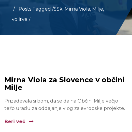
Posts Tagged
/
SSk, Mirna Viola, Milje,
volitve,/
Mirna Viola za Slovence v občini
Milje
Prizadevala si bom, da se da na Občini Milje večjo
težo uradu za oddajanje vlog za evropske projekte.
Beri več