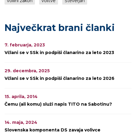
volilni zakon
volitve
Števerjan
Največkrat brani članki
7. februarja, 2023
Včlani se v SSk in podpiši članarino za leto 2023
29. decembra, 2025
Včlani se v SSk in podpiši članarino za leto 2026
15. aprila, 2014
Čemu (ali komu) služi napis TITO na Sabotinu?
14. maja, 2024
Slovenska komponenta DS zavaja volivce