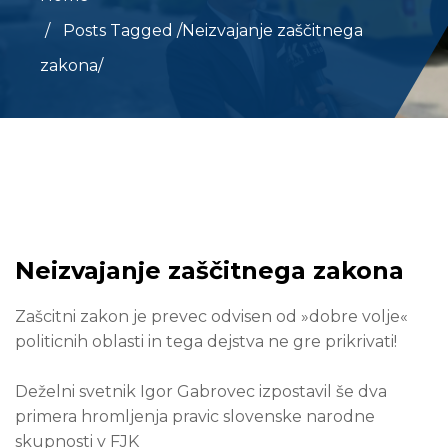
Posts Tagged
/
Neizvajanje zaščitnega
zakona/
Neizvajanje zaščitnega zakona
Zašcitni zakon je prevec odvisen od »dobre volje«
politicnih oblasti in tega dejstva ne gre prikrivati!
Deželni svetnik Igor Gabrovec izpostavil še dva
primera hromljenja pravic slovenske narodne
skupnosti v FJK