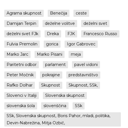
Agrarna skupnost
Benečija
ceste
Damijan Terpin
deželne volitve
deželni svet
deželni svet FJk
Dreka
FJK
Francesco Russo
Fulvia Premolin
gorica
Igor Gabrovec
Marko Jarc
Marko Pisani
meja
Paritetni odbor
parlament
pavel vidoni
Peter Močnik
pokrajine
predstavništvo
Rafko Dolhar
Skupnost
Skupnost, SSk,
Slovenci v Italiji
Slovenska skupnost
slovenska šola
slovenščina
SSk
SSk, Slovenska skupnost, Boris Pahor, mladi, politika,
Devin-Nabrežina, Mitja Ozbič,