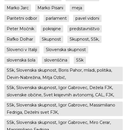
Marko Jarc
Marko Pisani
meja
Paritetni odbor
parlament
pavel vidoni
Peter Močnik
pokrajine
predstavništvo
Rafko Dolhar
Skupnost
Skupnost, SSk,
Slovenci v Italiji
Slovenska skupnost
slovenska šola
slovenščina
SSk
SSk, Slovenska skupnost, Boris Pahor, mladi, politika,
Devin-Nabrežina, Mitja Ozbič,
SSk, Slovenska skupnost, Igor Gabrovec, Dežela FJK,
slovenske občine, Svet krajevnih avtonomij, CAL, FJK,
SSk, Slovenska skupnost, Igor Gabrovec, Massimiliano
Fedriga, Deželni svet FJK,
SSk, Slovenska skupnost, Igor Gabrovec, Miro Cerar,
Massimiliano Fedriga,