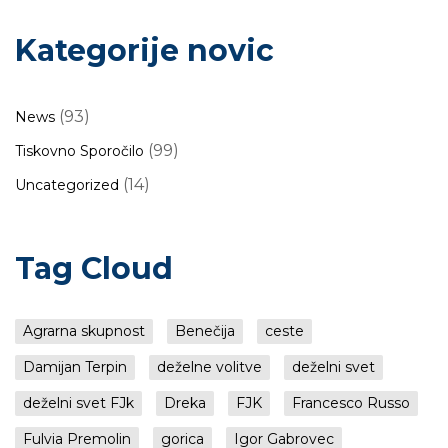
Kategorije novic
(93)
News
(99)
Tiskovno Sporočilo
(14)
Uncategorized
Tag Cloud
Agrarna skupnost
Benečija
ceste
Damijan Terpin
deželne volitve
deželni svet
deželni svet FJk
Dreka
FJK
Francesco Russo
Fulvia Premolin
gorica
Igor Gabrovec