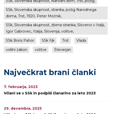
SSk, Slovenska skupnost, Narodni dom, Trst, požig,
SSk, Slovenska skupnost, stranka, požig Narodnega
doma, Trst, 1920, Peter Močnik,
SSk, Slovenska skupnost, zbirna stranka, Slovenci v Italiji,
Igor Gabrovec, Italija, Slovenija, volitve,
SSk Boris Pahor
SSk Fjk
Trst
Vlada
volilni zakon
volitve
Števerjan
Največkrat brani članki
7. februarja, 2023
Včlani se v SSk in podpiši članarino za leto 2023
29. decembra, 2025