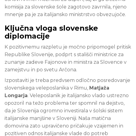
komisija za slovenske šole zagotovo zavrnila, njeno
mnenje pa je za italijansko ministrstvo obvezujoče.
Ključna vloga slovenske
diplomacije
K pozitivnemu razpletu je močno pripomogel pritisk
Republike Slovenije, podprt s stališči ministrice za
zunanje zadeve Fajonove in ministra za Slovence v
zamejstvu in po svetu Arčona.
Izpostaviti je treba predvsem odločno posredovanje
slovenskega veleposlanika v Rimu,
Matjaža
Longarja
. Veleposlanik je italijansko vlado ustrezno
opozoril na težo problema ter spomnil na dejstvo,
da je Slovenija ogromno investirala v šolski sistem
italijanske manjšine v Sloveniji. Naša matična
domovina zato upravičeno pričakuje vzajemen in
pozitiven odnos italijanske vlade do potreb