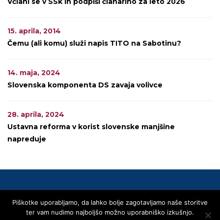
Včlani se v SSk in podpiši članarino za leto 2026
15. aprila, 2014
Čemu (ali komu) služi napis TITO na Sabotinu?
14. maja, 2024
Slovenska komponenta DS zavaja volivce
28. aprila, 2024
Ustavna reforma v korist slovenske manjšine
napreduje
Piškotke uporabljamo, da lahko bolje zagotavljamo naše storitve
© 2020 SLOVENSKA SKUPNOST
ter vam nudimo najboljšo možno uporabniško izkušnjo.