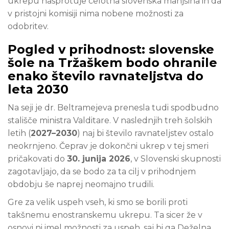
ukrepu nasprotuje celotna slovenska manjšina in da
v pristojni komisiji nima nobene možnosti za
odobritev.
Pogled v prihodnost: slovenske
šole na Tržaškem bodo ohranile
enako število ravnateljstva do
leta 2030
Na seji je dr. Beltramejeva prenesla tudi spodbudno
stališče ministra Valditare. V naslednjih treh šolskih
letih (
2027–2030
) naj bi število ravnateljstev ostalo
neokrnjeno. Čeprav je dokončni ukrep v tej smeri
pričakovati do
30. junija 2026
, v Slovenski skupnosti
zagotavljajo, da se bodo za ta cilj v prihodnjem
obdobju še naprej neomajno trudili.
Gre za velik uspeh vseh, ki smo se borili proti
takšnemu enostranskemu ukrepu. Ta sicer že v
osnovi ni imel možnosti za uspeh, saj bi ga Deželna