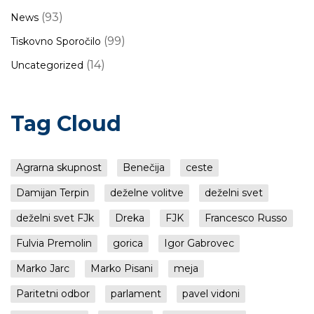
(93)
News
(99)
Tiskovno Sporočilo
(14)
Uncategorized
Tag Cloud
Agrarna skupnost
Benečija
ceste
Damijan Terpin
deželne volitve
deželni svet
deželni svet FJk
Dreka
FJK
Francesco Russo
Fulvia Premolin
gorica
Igor Gabrovec
Marko Jarc
Marko Pisani
meja
Paritetni odbor
parlament
pavel vidoni