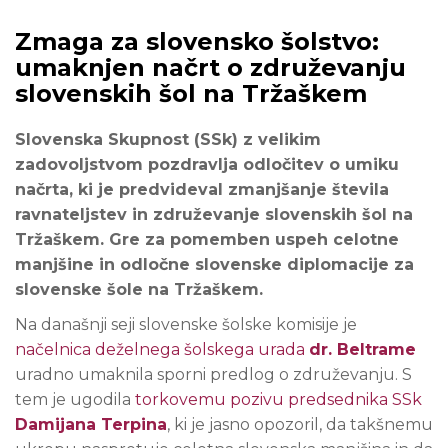
Zmaga za slovensko šolstvo:
umaknjen načrt o združevanju
slovenskih šol na Tržaškem
Slovenska Skupnost (SSk) z velikim
zadovoljstvom pozdravlja odločitev o umiku
načrta, ki je predvideval zmanjšanje števila
ravnateljstev in združevanje slovenskih šol na
Tržaškem. Gre za pomemben uspeh celotne
manjšine in odločne slovenske diplomacije za
slovenske šole na Tržaškem.
Na današnji seji slovenske šolske komisije je
načelnica deželnega šolskega urada
dr. Beltrame
uradno umaknila sporni predlog o združevanju. S
tem je ugodila
torkovemu pozivu predsednika SSk
Damijana Terpina
, ki je jasno opozoril, da takšnemu