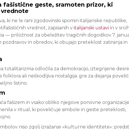
fašistične geste, sramoten prizor, ki
 vrednote
a, ki ne le rani zgodovinski spomin italijanske republike,
ifašističnih vrednot, zapisanih v
italijanski ustavi
in v srci
ia — priložnost za obeležitev tragičnih dogodkov 7. janua
h pozdravov in obredov, ki obujajo preteklost zatiranja in
a
ega totalitarizma odločila za demokracijo, iztegnjene desni
le folklora ali neškodljiva nostalgija: gre za dejanja poveli
ljno listino.
zem
ača fašizem in vsako obliko njegove ponovne organizacije
ila v ritual, ki poveličuje simbole in geste preteklosti,
ojno.
mbolov niso zgolj izražanje »kulturne identitete«: predst