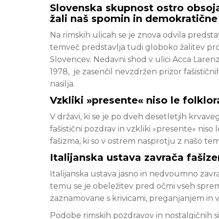
Slovenska skupnost ostro obsoja 
žali naš spomin in demokratične
Na rimskih ulicah se je znova odvila predstav
temveč predstavlja tudi globoko žalitev prot
Slovencev. Nedavni shod v ulici Acca Larenz
1978, je zasenčil nevzdržen prizor fašistični
nasilja.
Vzkliki »presente« niso le folklor
V državi, ki se je po dveh desetletjih krvav
fašistični pozdrav in vzkliki »presente« niso 
fašizma, ki so v ostrem nasprotju z našo teme
Italijanska ustava zavrača faši
Italijanska ustava jasno in nedvoumno zavr
temu se je obeležitev pred očmi vseh spremen
zaznamovane s krivicami, preganjanjem in v
Podobe rimskih pozdravov in nostalgičnih si