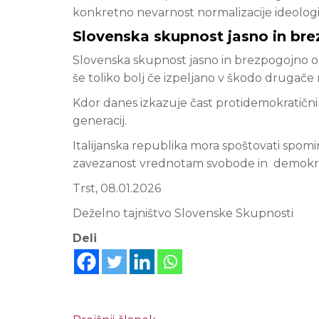
konkretno nevarnost normalizacije ideologij,
Slovenska skupnost jasno in br
Slovenska skupnost jasno in brezpogojno ob
še toliko bolj če izpeljano v škodo drugače 
Kdor danes izkazuje čast protidemokratični
generacij.
Italijanska republika mora spoštovati spomin
zavezanost vrednotam svobode in demokraci
Trst, 08.01.2026
Deželno tajništvo Slovenske Skupnosti
Deli