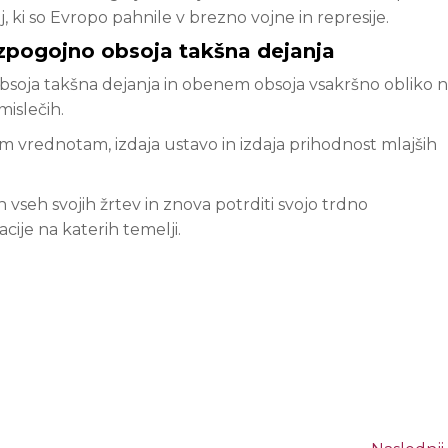
 ki so Evropo pahnile v brezno vojne in represije.
ezpogojno obsoja takšna dejanja
soja takšna dejanja in obenem obsoja vsakršno obliko nas
mislečih.
m vrednotam, izdaja ustavo in izdaja prihodnost mlajših
 vseh svojih žrtev in znova potrditi svojo trdno
je na katerih temelji.