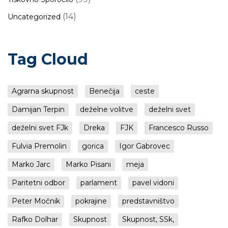
(14)
Uncategorized
Tag Cloud
Agrarna skupnost
Benečija
ceste
Damijan Terpin
deželne volitve
deželni svet
deželni svet FJk
Dreka
FJK
Francesco Russo
Fulvia Premolin
gorica
Igor Gabrovec
Marko Jarc
Marko Pisani
meja
Paritetni odbor
parlament
pavel vidoni
Peter Močnik
pokrajine
predstavništvo
Rafko Dolhar
Skupnost
Skupnost, SSk,