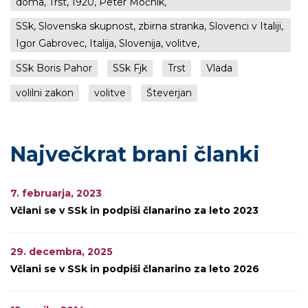
doma, Trst, 1920, Peter Močnik,
SSk, Slovenska skupnost, zbirna stranka, Slovenci v Italiji,
Igor Gabrovec, Italija, Slovenija, volitve,
SSk Boris Pahor
SSk Fjk
Trst
Vlada
volilni zakon
volitve
Števerjan
Največkrat brani članki
7. februarja, 2023
Včlani se v SSk in podpiši članarino za leto 2023
29. decembra, 2025
Včlani se v SSk in podpiši članarino za leto 2026