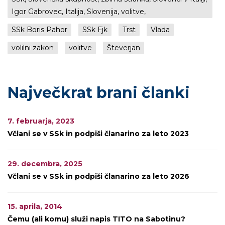
Igor Gabrovec, Italija, Slovenija, volitve,
SSk Boris Pahor
SSk Fjk
Trst
Vlada
volilni zakon
volitve
Števerjan
Največkrat brani članki
7. februarja, 2023
Včlani se v SSk in podpiši članarino za leto 2023
29. decembra, 2025
Včlani se v SSk in podpiši članarino za leto 2026
15. aprila, 2014
Čemu (ali komu) služi napis TITO na Sabotinu?