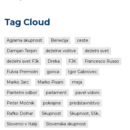
Tag Cloud
Agrarna skupnost
Benečija
ceste
Damijan Terpin
deželne volitve
deželni svet
deželni svet FJk
Dreka
FJK
Francesco Russo
Fulvia Premolin
gorica
Igor Gabrovec
Marko Jarc
Marko Pisani
meja
Paritetni odbor
parlament
pavel vidoni
Peter Močnik
pokrajine
predstavništvo
Rafko Dolhar
Skupnost
Skupnost, SSk,
Slovenci v Italiji
Slovenska skupnost