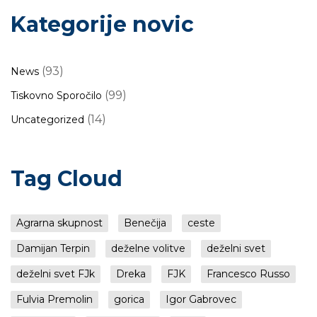
Kategorije novic
(93)
News
(99)
Tiskovno Sporočilo
(14)
Uncategorized
Tag Cloud
Agrarna skupnost
Benečija
ceste
Damijan Terpin
deželne volitve
deželni svet
deželni svet FJk
Dreka
FJK
Francesco Russo
Fulvia Premolin
gorica
Igor Gabrovec