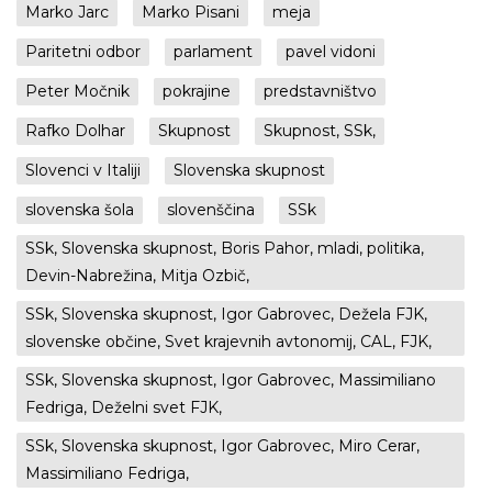
Marko Jarc
Marko Pisani
meja
Paritetni odbor
parlament
pavel vidoni
Peter Močnik
pokrajine
predstavništvo
Rafko Dolhar
Skupnost
Skupnost, SSk,
Slovenci v Italiji
Slovenska skupnost
slovenska šola
slovenščina
SSk
SSk, Slovenska skupnost, Boris Pahor, mladi, politika,
Devin-Nabrežina, Mitja Ozbič,
SSk, Slovenska skupnost, Igor Gabrovec, Dežela FJK,
slovenske občine, Svet krajevnih avtonomij, CAL, FJK,
SSk, Slovenska skupnost, Igor Gabrovec, Massimiliano
Fedriga, Deželni svet FJK,
SSk, Slovenska skupnost, Igor Gabrovec, Miro Cerar,
Massimiliano Fedriga,