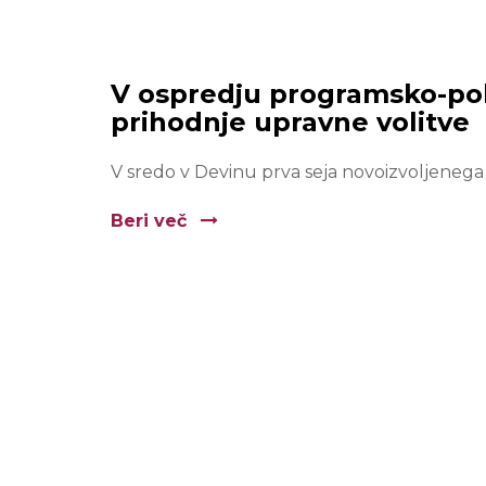
V ospredju programsko-pol
prihodnje upravne volitve
V sredo v Devinu prva seja novoizvoljenega
Beri več