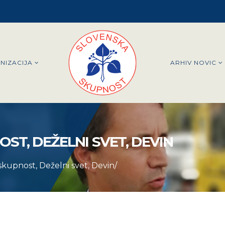
NIZACIJA
ARHIV NOVIC
ST, DEŽELNI SVET, DEVIN
skupnost, Deželni svet, Devin/