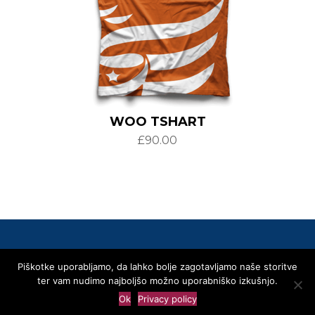
WOO TSHART
£
90.00
Piškotke uporabljamo, da lahko bolje zagotavljamo naše storitve
© 2020 SLOVENSKA SKUPNOST
ter vam nudimo najboljšo možno uporabniško izkušnjo.
Privacy Policy
Linki
Kontakti
Transparentnost – Area Trasparenza
Ok
Privacy policy