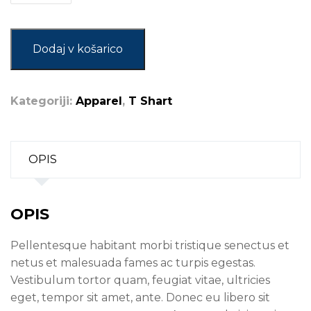
New
tshirt
količina
Dodaj v košarico
Kategoriji:
Apparel
,
T Shart
OPIS
OPIS
Pellentesque habitant morbi tristique senectus et
netus et malesuada fames ac turpis egestas.
Vestibulum tortor quam, feugiat vitae, ultricies
eget, tempor sit amet, ante. Donec eu libero sit