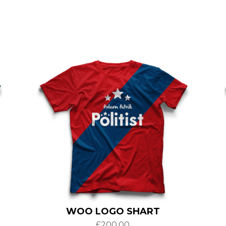
WOO LOGO SHART
£
200.00