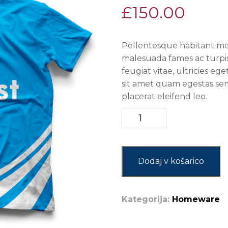
£
150.00
Pellentesque habitant mor
malesuada fames ac turpi
feugiat vitae, ultricies eg
sit amet quam egestas semp
placerat eleifend leo.
Personalized
TShart
količina
Dodaj v košarico
Kategorija:
Homeware