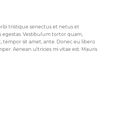
bi tristique senectus et netus et
s egestas. Vestibulum tortor quam,
et, tempor sit amet, ante. Donec eu libero
er. Aenean ultricies mi vitae est. Mauris